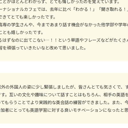
ことがほとんどわからず、とても悔しかったのを覚えています。
ーナショナルカフェでは、去年に比べ「わかる！」「聞き取れる！
できてとても楽しかったです。
高専の学生さんや、今まであまり話す機会がなかった他学部や学年
ことも嬉しかったです。
るはずなのに出てこない…！！という単語やフレーズなどがたくさ
習を頑張っていきたいなと改めて思いました。
以外の外国人の姿に少し緊張しましたが、皆さんとても気さくで、
です。互いの文化や趣味について話すことはもちろん、相手の英語
ってもらうことでより実践的な英会話の練習ができました。また、
参加者にとっても英語学習に対する良いモチベーションになったと