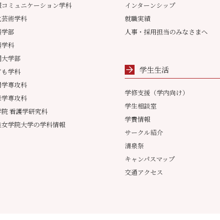
報コミュニケーション学科
インターンシップ
化芸術学科
就職実績
護学部
人事・採用担当のみなさまへ
護学科
期大学部
学生生活
ども学科
間学専攻科
学修支援（学内向け）
産学専攻科
学生相談室
学院 看護学研究科
学費情報
泉女学院大学の学科情報
サークル紹介
清泉祭
キャンパスマップ
交通アクセス