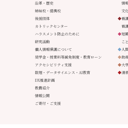
沿革・歴史
情
姉妹校・提携校
文
後援団体
◆
看
カトリックセンター
看
ハラスメント防止のために
◆
短
研究活動
こ
個人情報保護について
◆
人
奨学金・授業料等減免制度・教育ローン
◆
助
アクセシビリティ支援
◆
大
数理・データサイエンス・AI教育
◆
清
DX推進計画
教員紹介
情報公開
ご寄付・ご支援