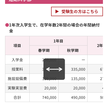
受験生の方はこちら
●
1年次入学生で、在学年数2年間の場合の年間納付
金
1年目
項目
2年目
春学期
秋学期
入学金
250,000
ー
授業料
335,000
335,000
670
施設設備費
135,000
135,000
270
実験実習費
20,000
20,000
40
合計
740,000
490,000
980