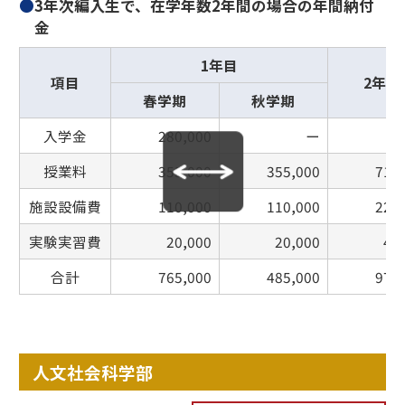
●
3年次編入生で、在学年数2年間の場合の年間納付
金
1年目
項目
2年目
春学期
秋学期
入学金
280,000
ー
授業料
355,000
355,000
710
施設設備費
110,000
110,000
220
実験実習費
20,000
20,000
40
合計
765,000
485,000
970
人文社会科学部