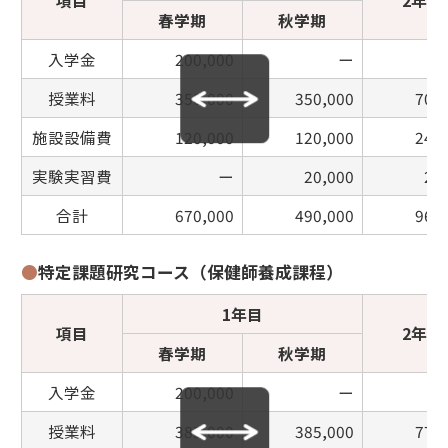
項目
2年目
春学期
秋学期
入学金
200,000
ー
授業料
350,000
350,000
700
施設設備費
120,000
120,000
240
実験実習費
ー
20,000
20
合計
670,000
490,000
960
●
特定課題研究コース（保健師養成課程）
1年目
項目
2年目
春学期
秋学期
入学金
200,000
ー
授業料
385,000
385,000
770