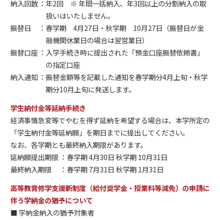
納入回数
年2回 ※ 年間一括納入、年3回以上の分割納入の取
扱いはいたしません。
振替日
春学期 4月27日・秋学期 10月27日（振替日が金
融機関休業日の場合は翌営業日）
振替口座
入学手続き時に提出された「預金口座振替依頼書」
の指定口座
納入通知
振替金額等を記載した通知を春学期分4月上旬・秋学
期分10月上旬に発送します。
学生納付金等延納手続き
経済事情急変等でやむを得ず延納を希望する場合は、本学所定の
「学生納付金等延納願」を期日までに提出してください。
なお、各学期とも最終納入期限があります。
延納願提出期限
春学期 4月30日 秋学期 10月31日
最終納入期限
春学期 7月31日 秋学期 1月31日
高等教育修学支援新制度（給付奨学金・授業料等減免）の申請に
伴う学納金の猶予について
■ 学納金納入の猶予対象者