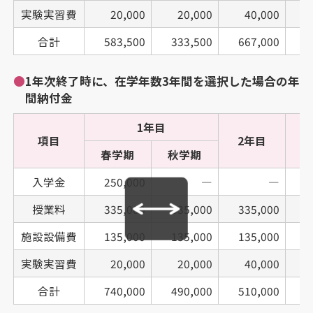
実験実習費
20,000
20,000
40,000
合計
583,500
333,500
667,000
6
●
1年次終了時に、在学年数3年間を選択した場合の年
間納付金
1年目
項目
2年目
春学期
秋学期
入学金
250,000
―
―
授業料
335,000
335,000
335,000
3
施設設備費
135,000
135,000
135,000
1
実験実習費
20,000
20,000
40,000
合計
740,000
490,000
510,000
5