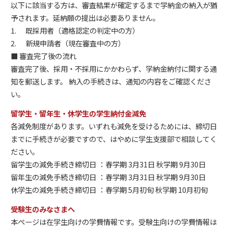
以下に該当する方は、審査結果が確定するまで学納金の納入が猶
予されます。延納願の提出は必要ありません。
1.
既採用者（適格認定の判定中の方）
2.
新規申請者（現在審査中の方）
■ 審査完了後の流れ
審査完了後、採用・不採用にかかわらず、学納金納付に関する通
知を郵送します。 納入の手続きは、通知の内容をご確認くださ
い。
留学生・留年生・休学生の学生納付金減免
各減免制度があります。いずれも減免を受けるためには、締切日
までに手続きが必要ですので、はやめに学生支援部で相談してく
ださい。
留学生の減免手続き締切日
春学期 3月31日 秋学期 9月30日
留年生の減免手続き締切日
春学期 3月31日 秋学期 9月30日
休学生の減免手続き締切日
春学期 5月初旬 秋学期 10月初旬
受験生のみなさまへ
本ぺージは在学生向けの学費情報です。受験生向けの学費情報は