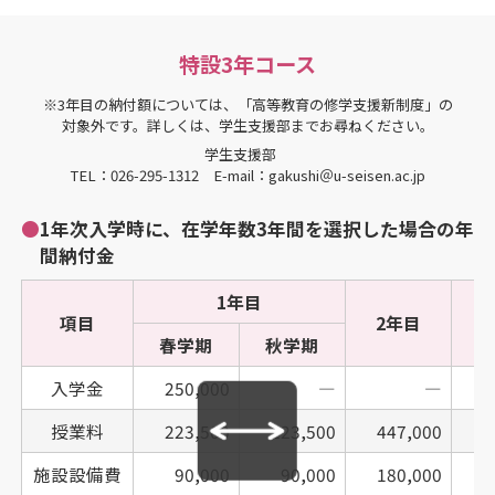
特設3年コース
※3年目の納付額については、「高等教育の修学支援新制度」の
対象外です。詳しくは、学生支援部までお尋ねください。
学生支援部
TEL：026-295-1312 E-mail：gakushi＠u-seisen.ac.jp
●
1年次入学時に、在学年数3年間を選択した場合の年
間納付金
1年目
項目
2年目
春学期
秋学期
入学金
250,000
―
―
授業料
223,500
223,500
447,000
4
施設設備費
90,000
90,000
180,000
1