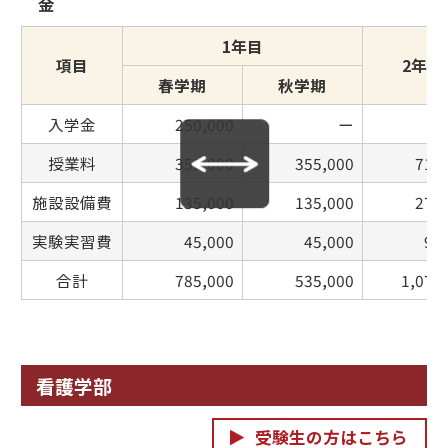
金
1年目
項目
2年目
春学期
秋学期
入学金
250,000
ー
授業料
355,000
355,000
710
施設設備費
135,000
135,000
270
実験実習費
45,000
45,000
90
合計
785,000
535,000
1,070
看護学部
受験生の方はこちら