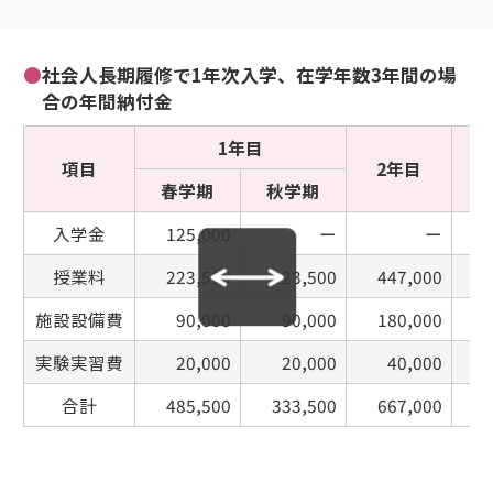
●
社会人長期履修で1年次入学、在学年数3年間の場
合の年間納付金
1年目
項目
2年目
春学期
秋学期
入学金
125,000
ー
ー
授業料
223,500
223,500
447,000
4
施設設備費
90,000
90,000
180,000
1
実験実習費
20,000
20,000
40,000
合計
485,500
333,500
667,000
6