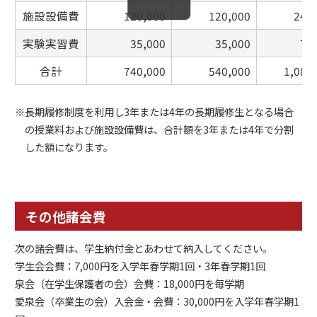
施設設備費
120,000
120,000
240
実験実習費
35,000
35,000
70
合計
740,000
540,000
1,080
※長期履修制度を利用し3年または4年の長期履修生となる場合
の授業料および施設設備費は、合計額を3年または4年で分割
した額になります。
その他諸会費
次の諸会費は、学生納付金とあわせて納入してください。
学生会会費：7,000円を入学年春学期1回・3年春学期1回
泉会（在学生保護者の会）会費：18,000円を毎学期
愛泉会（卒業生の会）入会金・会費：30,000円を入学年春学期1