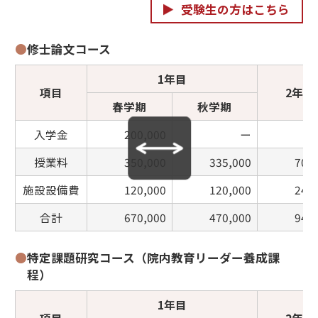
受験生の方はこちら
●
修士論文コース
1年目
項目
2年目
春学期
秋学期
入学金
200,000
ー
授業料
350,000
335,000
700
施設設備費
120,000
120,000
240
合計
670,000
470,000
940
●
特定課題研究コース（院内教育リーダー養成課
程）
1年目